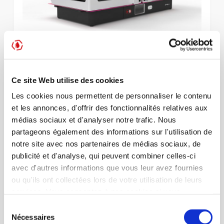
ACEMIS FRANCE REMPORTE LE MARCHÉ
NATIONAL DE FOURNITURE D’UN AUTOMATE
Ce site Web utilise des cookies
DE DÉCADAGE
Les cookies nous permettent de personnaliser le contenu
et les annonces, d'offrir des fonctionnalités relatives aux
Par
Patrick Marre
Automates médicaux
médias sociaux et d'analyser notre trafic. Nous
Peu après l’obtention de notre certification ISO 13485, nous nous
partageons également des informations sur l'utilisation de
voyons attribuer le marché national de fourniture d’un automate de
décadage automatique par les Établissements français du sang.
notre site avec nos partenaires de médias sociaux, de
publicité et d'analyse, qui peuvent combiner celles-ci
L’automate de décadage est un système automatique (le C-CAD)
avec d'autres informations que vous leur avez fournies
qui permet de
ou qu'ils ont collectées lors de votre utilisation de leurs
services. Vous consentez à nos cookies si vous
Lire la suite
continuez à utiliser notre site Web. Vous pouvez modifier
Sélection
à tout moment votre consentement sur notre site internet
Nécessaires
du