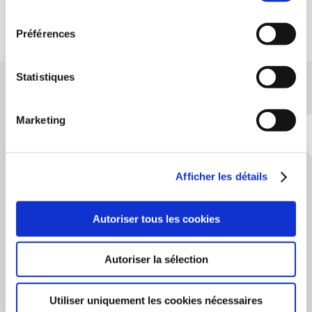
via la page
Déclaration relative aux cookies
.
consentement
Préférences
Statistiques
ACÉMIS FRANCE
Marketing
Siège social / Atelier de fabrication :
36, rue Aristide Bergès 31270 CUGNAUX.
05 62 13 58 40
Afficher les détails
N'hésitez pas à nous contacter pour toutes informations complémentaires
Autoriser tous les cookies
Nous contacter
Autoriser la sélection
Utiliser uniquement les cookies nécessaires