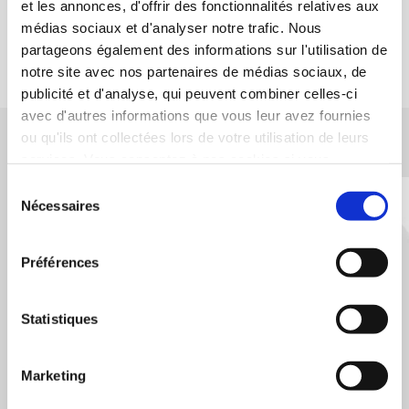
et les annonces, d'offrir des fonctionnalités relatives aux
médias sociaux et d'analyser notre trafic. Nous
partageons également des informations sur l'utilisation de
notre site avec nos partenaires de médias sociaux, de
publicité et d'analyse, qui peuvent combiner celles-ci
avec d'autres informations que vous leur avez fournies
ou qu'ils ont collectées lors de votre utilisation de leurs
services. Vous consentez à nos cookies si vous
ACÉMIS FRANCE
continuez à utiliser notre site Web. Vous pouvez modifier
Sélection
Siège social / Atelier de fabrication :
à tout moment votre consentement sur notre site internet
Nécessaires
du
36, rue Aristide Bergès 31270 CUGNAUX.
via la page
Déclaration relative aux cookies
.
consentement
05 62 13 58 40
Préférences
N'hésitez pas à nous contacter pour toutes informations complémentaires
Statistiques
Nous contacter
Marketing