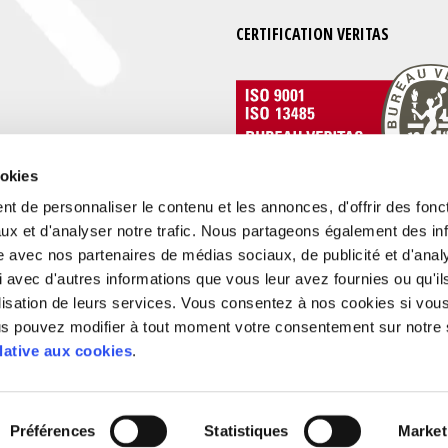
CERTIFICATION VERITAS
ookies
taires
t de personnaliser le contenu et les annonces, d'offrir des fonct
ux et d'analyser notre trafic. Nous partageons également des in
site avec nos partenaires de médias sociaux, de publicité et d'anal
 avec d'autres informations que vous leur avez fournies ou qu'il
tilisation de leurs services. Vous consentez à nos cookies si vou
ous pouvez modifier à tout moment votre consentement sur notre s
lative aux cookies
.
S
POLITIQUE DE CONFIDENTIALITÉ
CONTACT
Préférences
Statistiques
Market
ELOPPEMENT : STEPHANE RAZAT WEBDESIGNER TOULOUSE
MEDIACANIS