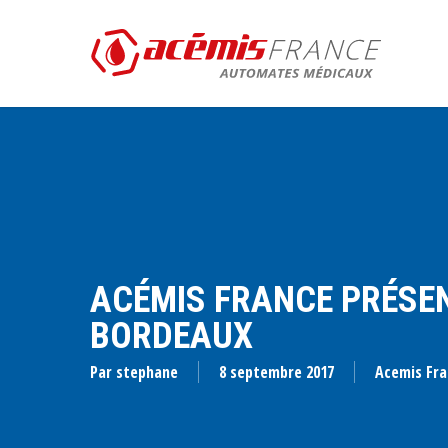
Aller
au
contenu
principal
ACÉMIS FRANCE PRÉSEN
BORDEAUX
Par
stephane
8 septembre 2017
Acemis Fr