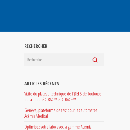
RECHERCHER
ARTICLES RÉCENTS
Visite du plateau technique de l’@EFS de Toulouse
qui a adopté C-BAC™ et C-BAC+™
Genève, plateforme de test pour les automates
Acémis Médical
Optimisez votre labo avec la gamme Acémis