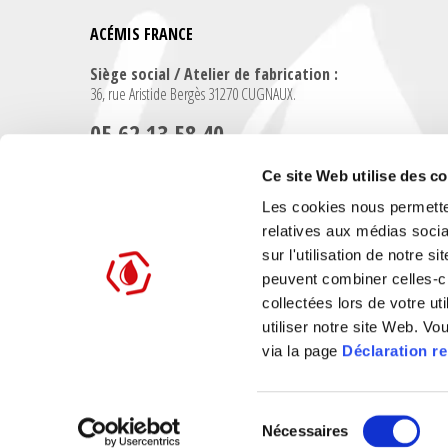
ACÉMIS FRANCE
Siège social / Atelier de fabrication :
36, rue Aristide Bergès 31270 CUGNAUX.
05 62 13 58 40
Ce site Web utilise des c
N'hésitez pas à nous contacter pour toutes informations complémen
Les cookies nous permetten
relatives aux médias socia
Nous contacter
sur l'utilisation de notre 
peuvent combiner celles-ci
collectées lors de votre u
utiliser notre site Web. V
via la page
Déclaration re
© 2026 ACÉMIS FRANCE AUTOMATES MÉDICAUX.
MENTIONS LÉGALE
Sélection
Nécessaires
DESIGN & DÉV
du