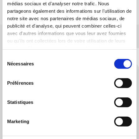
médias sociaux et d'analyser notre trafic. Nous
partageons également des informations sur l'utilisation de
notre site avec nos partenaires de médias sociaux, de
publicité et d'analyse, qui peuvent combiner celles-ci
avec d'autres informations que vous leur avez fournies
ou qu'ils ont collectées lors de votre utilisation de leurs
ACÉMIS FRANCE
services. Vous consentez à nos cookies si vous
continuez à utiliser notre site Web. Vous pouvez modifier
Siège social / Atelier de fabrication :
Sélection
36, rue Aristide Bergès 31270 CUGNAUX.
à tout moment votre consentement sur notre site internet
Nécessaires
du
via la page
Déclaration relative aux cookies
.
consentement
05 62 13 58 40
Préférences
N'hésitez pas à nous contacter pour toutes informations complémentaires
Statistiques
Nous contacter
Marketing