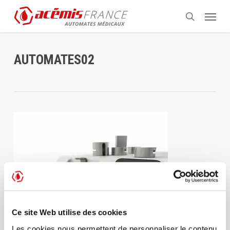
Aller
Menu
au
recherche
contenu
principal
AUTOMATES02
Ce site Web utilise des cookies
Les cookies nous permettent de personnaliser le contenu