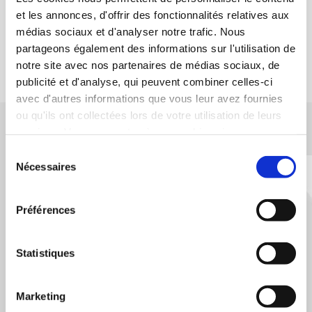
et les annonces, d'offrir des fonctionnalités relatives aux
médias sociaux et d'analyser notre trafic. Nous
partageons également des informations sur l'utilisation de
notre site avec nos partenaires de médias sociaux, de
publicité et d'analyse, qui peuvent combiner celles-ci
avec d'autres informations que vous leur avez fournies
ou qu'ils ont collectées lors de votre utilisation de leurs
services. Vous consentez à nos cookies si vous
ACÉMIS FRANCE
continuez à utiliser notre site Web. Vous pouvez modifier
Sélection
à tout moment votre consentement sur notre site internet
Nécessaires
du
Siège social / Atelier de fabrication :
via la page
Déclaration relative aux cookies
.
consentement
36, rue Aristide Bergès 31270 CUGNAUX.
Préférences
05 62 13 58 40
N'hésitez pas à nous contacter pour toutes informations complémentaires
Statistiques
Marketing
Nous contacter